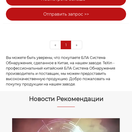
режима и многодиапазонную настройку. Один
рабочий способ — встроенное глушение,
Отправить запрос >>
которое автоматически обнаруживает и глушит
дроны. Другой — только глушение, в этом
случае пользователям необходимо выбрать
правильный диапазон частот. Обнаружение
использует технологию спектрального
«
1
»
зондирования и искусственного интеллекта,
Вы можете быть уверены, что покупаете БЛА Система
которая может точно определять направление
Обнаружения, ​​сделанное в Китае, на нашем заводе. TeXin -
дрона. Другая функция глушения —
профессиональный китайский БЛА Система Обнаружения
отключение дрона с помощью соединения с
производитель и поставщик, мы можем предоставить
высококачественную продукцию. Добро пожаловать на
пультом управления, а затем отгон
покупку продукции на нашем заводе.
прицельного дрона. Принцип работы основан
на технологии узкополосных помех и
Новости Рекомендации
технологии подавления радиочастот.
Объедините эти две характеристики, чтобы
эффективно защитить ключевую область и
конфиденциальность.