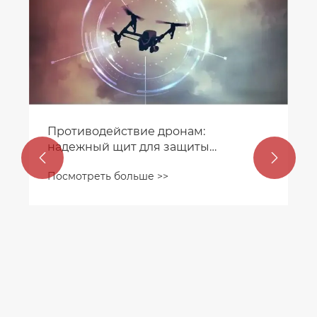
Противодействие дронам:
надежный щит для защиты


устойчивого развития
Посмотреть больше >>
низковысотной экономики