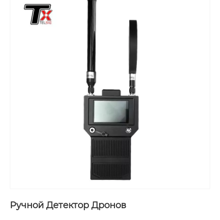
полнодиапазонное 360°-обнаруживающее
оборудование для глушения с 10-канальной
синхронной работой, может обрабатывать
несколько целевых сигналов одновременно.
Это значительно повышает эффективность
контрмер против нежелательных сигналов и
обеспечивает точное и эффективное
подавление БПЛА, устройств дистанционного
управления и сигналов беспроводной связи.
Ручной Детектор Дронов