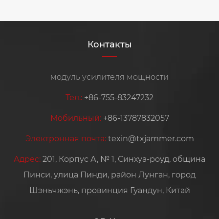
Контакты
модуль усилителя мощности
Тел.:
+86-755-83247232
Мобильный:
+86-13787832057
Электронная почта:
texin@txjammer.com
Адрес:
201, Корпус А, № 1, Синхуа-роуд, община
Пинси, улица Пинди, район Лунган, город
Шэньчжэнь, провинция Гуандун, Китай