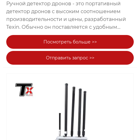
Ручной детектор дронов - это портативный
детектор дронов с высоким соотношением
производительности и цены, разработанный
Texin. Обычно он поставляется с удобным
устройством глушения дронов, когда
Посмотреть больше >>
устройство глушения дронов не обнаруживает
дрон вовремя, ручной дрон оказывается
Отправить запрос >>
полезным. Этот продукт использует низкое
энергопотребление, цифровую имитационную
смешанную технологию и передовую
технологию управления питанием, которая
может безошибочно обнаруживать дроны.
Даже если в сложных случаях продукт не
повлияет на 2 набора всенаправленных антенн,
интегрированную 1-направленную антенну, что
позволяет детектору работать с различными
диапазонами. Полный прием сигнала дрона,
посредством голосового и шокирующего