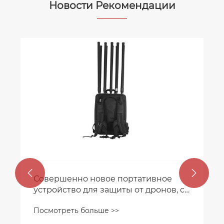
Новости Рекомендации


Совершенно новое портативное
устройство для защиты от дронов, с
помощью которого легко сбивать
Посмотреть больше >>
незваных гостей и обеспечивать
безопасность полетов!