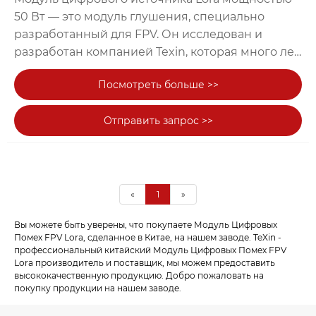
50 Вт — это модуль глушения, специально
разработанный для FPV. Он исследован и
разработан компанией Texin, которая много лет
занимается разработкой глушилки против
Посмотреть больше >>
дронов. По сравнению с классическим модулем
глушения он оснащен цифровым источником и
Отправить запрос >>
использует технологию FPGA, что позволяет
модулю поддерживать более высокую
мощность и низкое потребление. За последние
годы Texin сосредоточился на разработке все
большего количества профессиональных
«
1
»
продуктов. Модуль цифрового источника Lora
Вы можете быть уверены, что покупаете Модуль Цифровых
50 Вт — это один из продуктов Texin. Для
Помех FPV Lora, ​​сделанное в Китае, на нашем заводе. TeXin -
адаптации к различным запросам наша
профессиональный китайский Модуль Цифровых Помех FPV
компания предложила полнодиапазонный
Lora производитель и поставщик, мы можем предоставить
высококачественную продукцию. Добро пожаловать на
частотный диапазон.
покупку продукции на нашем заводе.