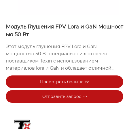
Модуль Глушения FPV Lora и GaN Мощност
ью 50 Вт
Этот модуль глушения FPV Lora и GaN
мощностью 50 Вт специально изготовлен
поставщиком Texin с использованием
материалов lora и GaN и обладает отличной
дальностью подавления и эффектом
Посмотреть больше >>
глушения.Этот модуль может в основном
использоваться для создания радиочастотных
Отправить запрос >>
помех дронами, которые могут создавать
помехи передаче сигнала дроном, тем самым
вынуждая его возвращаться и приземляться.