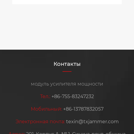
Контакты
модуль усилителя мощности
Тел.:
+86-755-83247232
Мобильный:
+86-13787832057
Электронная почта:
texin@txjammer.com