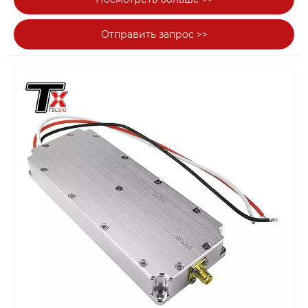
технологию модуляции LoRa с выходной
мощностью до 100 Вт. Этот продукт подходит
Отправить запрос >>
для ситуаций, когда требуются помехи
беспроводному сигналу на больших
расстояниях и высокой мощности, например, в
военных, охранных и других областях. Circle
Protecter может относиться к продукту,
имеющему тот или иной механизм защиты для
предотвращения обратной связи или
повреждения, которые могут возникнуть во
время помех сигнала.