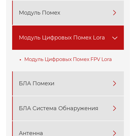
Модуль Помех

Модуль Цифровых Помех Lora

Модуль Цифровых Помех FPV Lora
БЛА Помехи

БЛА Система Обнаружения

Антенна
