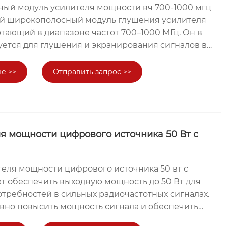
ный модуль усилителя мощности вч 700-1000 мгц
ой широкополосный модуль глушения усилителя
тающий в диапазоне частот 700–1000 МГц. Он в
ется для глушения и экранирования сигналов в
стот. Он подходит для различных сценариев,
ения беспроводным сигналом. предотвращения
е >>
Отправить запрос >>
обеспечения безопасности связи в определенных
Широкополосный модуль глушения усилителя
1000 МГц обладает мощными возможностями
и и может обеспечивать различные уровни
и в соответствии с конкретными потребностями,
я мощности цифрового источника 50 Вт с
ную мощность 100 Вт. Он может генерировать
 достаточной силы для эффективного подавления
теля мощности цифрового источника 50 вт с
алов в соответствующих диапазонах частот в
т обеспечить выходную мощность до 50 Вт для
усиления эффекта глушения.
требностей в сильных радиочастотных сигналах.
вно повысить мощность сигнала и обеспечить
дежность сигнала во время передачи. Модуль