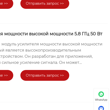
ти цифрового источника мощностью 50 Вт с
е >>
Отправить запрос >>
ет кольцевую защиту, которая повышает
ля и возможности защиты от помех. Эффективно
шним помехам и физическому воздействию,
а оборудования из строя.
я мощности высокой мощности 5.8 ГГц 50 Вт
 модуль усилителя мощности высокой мощности
торый является высокопроизводительным
тройством. Он разработан для приложений,
 сильное усиление сигнала. Он может
ать входящий сигнал 5,8 ГГц, а выходная
стигать 50 Вт, обеспечивая стабильный и
е >>
Отправить запрос >>
ля вашей беспроводной системы связи. Этот
ользоваться для увеличения мощности передачи
танций беспроводной связи, беспроводных
ных точек доступа и другого оборудования. Эти
WhatsApp
я TeXin, и их качество гарантировано. Их