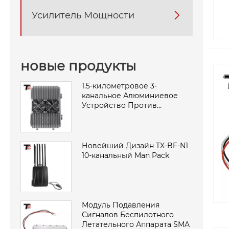
Усилитель Мощности

новые продукты
1.5-километровое 3-
канальное Алюминиевое
Устройство Против
Беспилотных Летательных
Аппаратов Устанавливаемое
На Транспортном Средстве
Новейший Дизайн TX-BF-N1
10-канальный Man Pack
Модуль Подавления
Сигналов Беспилотного
Летательного Аппарата SMA