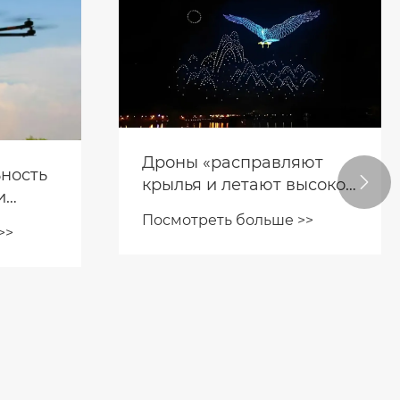

е
ойство
нов, с
>>
 легко
Как интегрировать БЛА
гостей
помехи с системами
видеонаблюдения?
тов!
Посмотреть больше >>