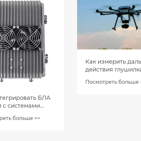
 помех Texin
тся по всему
Совершенно ново
портативное устр
реть больше >>
для защиты от дро
Посмотреть больше 
помощью которого
сбивать незваных 
и обеспечивать
безопасность поле