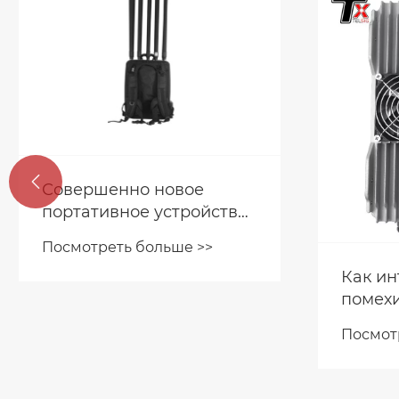
Модули

продаю
миру
Клиенты посещают
Посмот
фабрику TETIN
Посмотреть больше >>