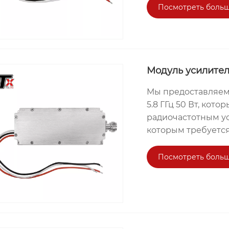
усилителя мощнос
Посмотреть больш
защитой круга име
стабильность моду
противостоит вне
снижая риск выход
Модуль усилител
Мы предоставляем
5.8 ГГц 50 Вт, ко
радиочастотным ус
которым требуется
эффективно усилив
мощность может до
Посмотреть больш
надежный сигнал д
модуль может исп
сигнала базовых с
мостов, беспровод
модули производятс