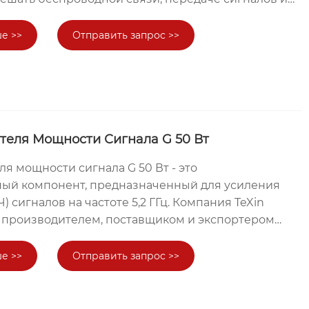
ения 20 Вт обеспечивает надежные и эффективные
ния сигнала. Благодаря своей высокой выходной
е >>
Отправить запрос >>
 нарушать широкий диапазон частот,
конфиденциальность и безопасность. Модуль
улятором и поддержкой частотного диапазона,
ндивидуальному заказу. TeXin, известный своим
 мастерством, гарантирует превосходное
лей.
ителя Мощности Сигнала G 50 Вт
ля мощности сигнала G 50 Вт - это
ый компонент, предназначенный для усиления
) сигналов на частоте 5,2 ГГц. Компания TeXin
 производителем, поставщиком и экспортером
тае. Стремясь к достижению наилучшего качества
тоянно удовлетворяем запросы многих клиентов.
е >>
Отправить запрос >>