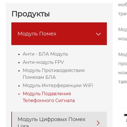
моб
Продукты
тре
Мод
Модуль Помех

мощ
Анти - БЛА Модуль
Мод
Анти-модуль FPV
про
Модуль Противодействия
мож
Помехам БЛА
тай
Модуль Интерференции WiFi
Модуль Подавления
Телефонного Сигнала
Модуль Цифровых Помех

Lora