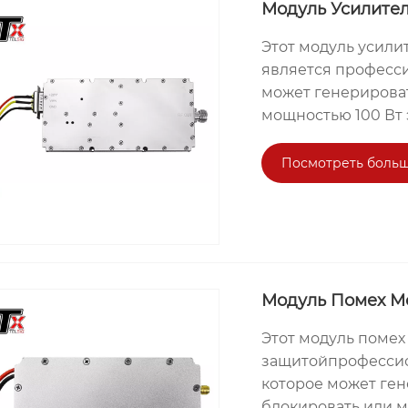
превосходная прои
Модуль Усилител
использования сде
Этот модуль усили
является професс
может генерирова
мощностью 100 Вт 
генерировать сил
блокирования неж
Посмотреть больш
производимых Texi
производительнос
популярными сред
Модуль Помех М
Этот модуль помех
защитойпрофессио
которое может ге
блокировать или м