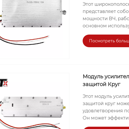
Этот широкополос
представляет соб
мощности ВЧ, рабо
основном использу
этом диапазоне ча
требующих управл
Посмотреть больш
помех от дронов, 
областях и т. д. 
мощности ВЧ 700–
усиления мощност
выходной мощност
Модуль усилител
например, нормаль
защитой Круг
сигналы глушения
Этот модуль усили
беспроводных сигн
защитой круг може
целевой области. 
удовлетворения по
Он может эффекти
стабильность и на