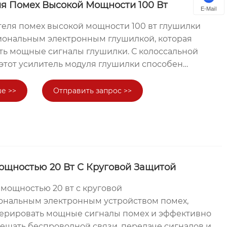
зводительность и хорошее удобство
я Помех Высокой Мощности 100 Вт
E-Mail
лали их популярными среди клиентов.
теля помех высокой мощности 100 вт глушилки
иональным электронным глушилкой, которая
ть мощные сигналы глушилки. С колоссальной
этот усилитель модуля глушилки способен
ьный сигнал помехи для эффективного
елательных сообщений. Качество модулей,
е >>
Отправить запрос >>
n, гарантировано, а их превосходная
ть и хороший эффект использования делают их
и клиентов.
ощностью 20 Вт С Круговой Защитой
 мощностью 20 вт с круговой
нальным электронным устройством помех,
нерировать мощные сигналы помех и эффективно
ешать беспроводной связи, передаче сигналов и