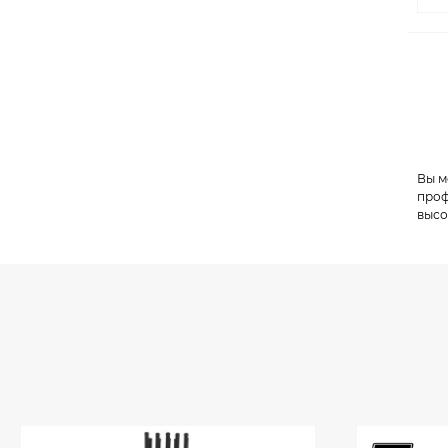
Вы м
проф
высо