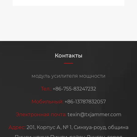
Контакты
модуль усилителя мощности
Тел.:
+86-755-83247232
Мобильный:
+86-13787832057
Электронная почта:
texin@txjammer.com
Адрес:
201, Корпус А, № 1, Синхуа-роуд, община