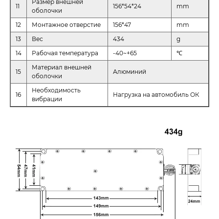
Размер внешней
11
156*54*24
mm
оболочки
12
Монтажное отверстие
156*47
mm
13
Вес
434
g
14
Рабочая температура
-40~+65
℃
Материал внешней
15
Алюминий
оболочки
Необходимость
16
Нагрузка на автомобиль ОК
вибрации