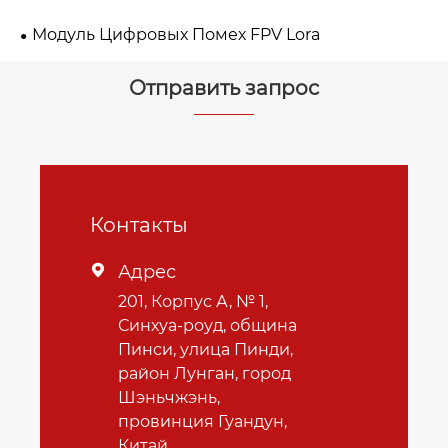
Модуль Цифровых Помех FPV Lora
Отправить запрос
Контакты
Адрес

201, Корпус А, № 1,
Синхуа-роуд, община
Пинси, улица Пинди,
район Лунган, город
Шэньчжэнь,
провинция Гуандун,
Китай