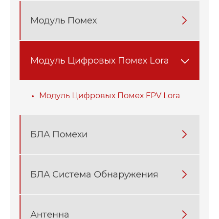
Модуль Помех

Модуль Цифровых Помех Lora

Модуль Цифровых Помех FPV Lora
БЛА Помехи

БЛА Система Обнаружения

Антенна
