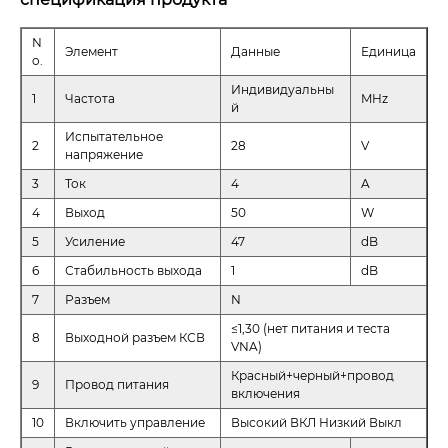
N
Элемент
Данные
Единица
o.
Индивидуальны
1
Частота
MHz
й
Испытательное
2
28
V
напряжение
3
Ток
4
A
4
Выход
50
W
5
Усиление
47
dB
6
Стабильность выхода
1
dB
7
Разъем
N
≤1,30 (нет питания и теста
8
Выходной разъем КСВ
VNA)
Красный+черный+провод
9
Провод питания
включения
10
Включить управление
Высокий ВКЛ Низкий Выкл