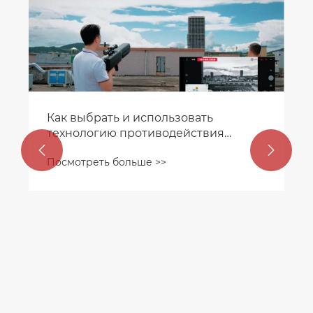
Как выбрать и использовать
технологию противодействия
дронов в сложной местности и


Посмотреть больше >>
погодных условиях