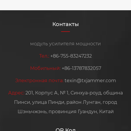
Контакты
модуль усилителя мощности
Тел.:
+86-755-83247232
Мобильный:
+86-13787832057
Электронная почта:
texin@txjammer.com
Адрес:
201, Корпус А, № 1, Синхуа-роуд, община
Пинси, улица Пинди, район Лунган, город
Шэньчжэнь, провинция Гуандун, Китай
QR Код