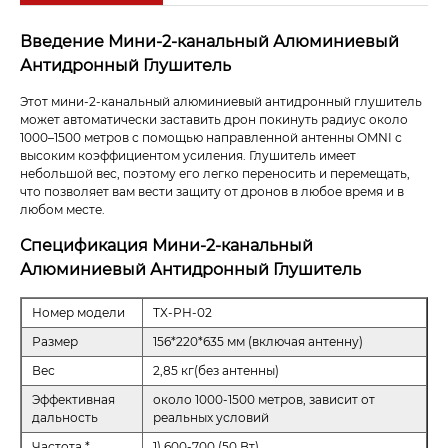
Введение Мини-2-канальный Алюминиевый
Антидронный Глушитель
Этот мини-2-канальный алюминиевый антидронный глушитель
может автоматически заставить дрон покинуть радиус около
1000–1500 метров с помощью направленной антенны OMNI с
высоким коэффициентом усиления. Глушитель имеет
небольшой вес, поэтому его легко переносить и перемещать,
что позволяет вам вести защиту от дронов в любое время и в
любом месте.
Спецификация Мини-2-канальный
Алюминиевый Антидронный Глушитель
Номер модели
TX-PH-02
Размер
156*220*635 мм (включая антенну)
Вес
2,85 кг(без антенны)
Эффективная
около 1000-1500 метров, зависит от
дальность
реальных условий
Частота *
1) 600-700 (50 Вт)