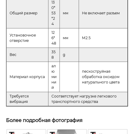
13
0*
Общий размер
53
мм
Не включает разъем
*2
4
12
Установочное
6*
мм
М2.5
отверстие
48
35
Вес
g
8
ал
ю
пескоструйная
Материал корпуса
ми
обработка оксидом
ни
натурального цвета
й
Требуется
Соответствует нагрузке легкового
вибрация
транспортного средства
Более подробная фотография