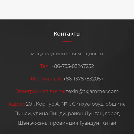
Контакты
модуль усилителя мощности
Тел.:
+86-755-83247232
Мобильный:
+86-13787832057
Электронная почта:
texin@txjammer.com
Адрес:
201, Корпус А, № 1, Синхуа-роуд, община
Пинси, улица Пинди, район Лунган, город
Шэньчжэнь, провинция Гуандун, Китай