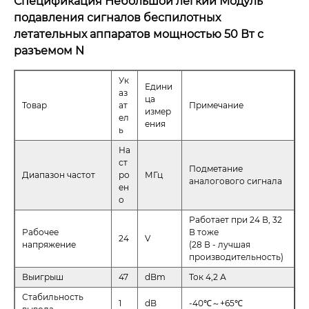
Спецификация Небольшой легкий Модуль
подавления сигналов беспилотных
летательных аппаратов мощностью 50 Вт с
разъемом N
Ук
Едини
аз
ца
Товар
ат
Примечание
измер
ел
ения
ь
На
ст
Подметание
Диапазон частот
ро
МГц
аналогового сигнала
ен
о
Работает при 24 В, 32
Рабочее
В тоже
24
V
напряжение
(28 В - лучшая
производительность)
Выигрыш
47
dBm
Ток 4,2 А
Стабильность
1
dB
-40℃～+65℃