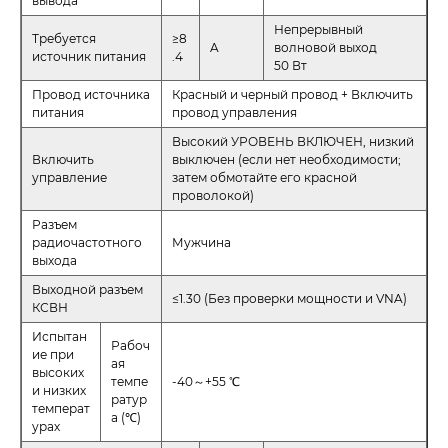
вывода
Непрерывный
Требуется
≥8
A
волновой выход
источник питания
.4
50 Вт
Провод источника
Красный и черный провод + Включить
питания
провод управления
Высокий УРОВЕНЬ ВКЛЮЧЕН, низкий
Включить
выключен (если нет необходимости;
управление
затем обмотайте его красной
проволокой)
Разъем
радиочастотного
Мужчина
выхода
Выходной разъем
≤1.30 (Без проверки мощности и VNA)
КСВН
Испытан
Рабоч
ие при
ая
высоких
темпе
-40～+55 ℃
и низких
ратур
температ
а (℃)
урах