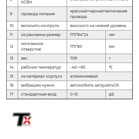
КСВН
красный+черный+включение
9
провода питания
провода
10
включить контроль
высокого на низкий уровень
11
из раковины размер
175*84*24
мм
монтажное
12
175*80
мм
отверстие
13
вес
709
г
14
рабочих температур
-40~+65
℃
15
из материал корпуса
алюминиевый
16
вибрацию нужно
автомобиль загрузитьОК
17
стандартный вход
0-10
дБ