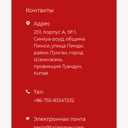
Контакты
Адрес

201, Корпус А, № 1,
Синхуа-роуд, община
Пинси, улица Пинди,
район Лунган, город
Шэньчжэнь,
провинция Гуандун,
Китай
Тел.

+86-755-83247232
Электронная почта

texin@txjammer.com