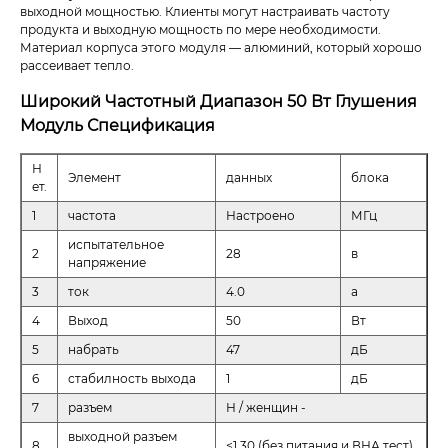
выходной мощностью. Клиенты могут настраивать частоту
продукта и выходную мощность по мере необходимости.
Материал корпуса этого модуля — алюминий, который хорошо
рассеивает тепло.
Широкий Частотный Диапазон 50 Вт Глушения
Модуль Спецификация
Н
Элемент
данных
блока
ет.
1
частота
Настроено
МГц
испытательное
2
28
в
напряжение
3
ток
4.0
а
4
Выход
50
Вт
5
набрать
47
дБ
6
стабилность выхода
1
дБ
7
разъем
Н / женщин -
выходной разъем
8
≤1.30 (без питания и ВНА тест)