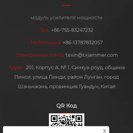
модуль усилителя мощности
Тел.:
+86-755-83247232
Мобильный:
+86-13787832057
Электронная почта:
texin@txjammer.com
Адрес:
201, Корпус А, № 1, Синхуа-роуд, община
Пинси, улица Пинди, район Лунган, город
Шэньчжэнь, провинция Гуандун, Китай
QR Код
X